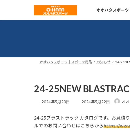
コ
ナ
ン
ビ
オオハタスポーツ
テ
ゲ
ン
ー
ツ
シ
へ
ョ
ス
ン
キ
に
ッ
移
オオハタスポーツ｜スポーツ用品
お知らせ
24-25NE
プ
動
24-25NEW BLASTRACK
最
2024年5月20日
2024年5月22日
オオ
終
更
24-25ブラストラック カタログです。お見
新
日
ルでのお問い合わせはこちらから
https://www
時