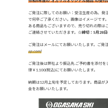
令和6年度の”オガサカオリジナル商品”の受
新
日
時
ご発注に際してのお願い：受注生産の為、発
:
で何卒ご了承ください。画像はイメージです
ある商品もございますので、売り切れの際は
ご連絡させていただきます。
☆締切：5月28日(
ご発注はメールにてお願いいたします。ご発
sp.com)
ご発注後は弊社より振込先.ご予約書を添付を
律￥1.100(税込)にてお願いいたします。
納期は12月上旬を予定しております。商品が
金をお願いいたします。