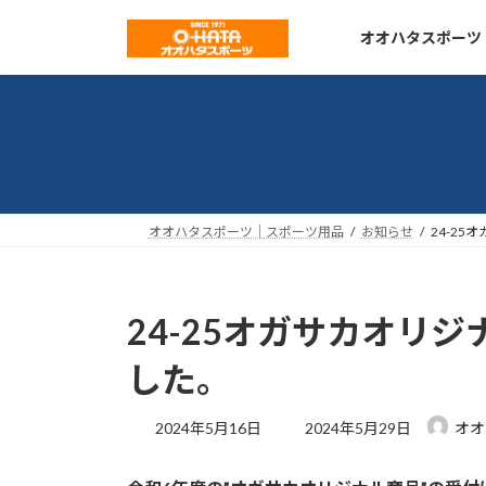
コ
ナ
ン
ビ
オオハタスポーツ
テ
ゲ
ン
ー
ツ
シ
へ
ョ
ス
ン
キ
に
ッ
移
オオハタスポーツ｜スポーツ用品
お知らせ
24-2
プ
動
24-25オガサカオリ
した。
最
2024年5月16日
2024年5月29日
オオ
終
更